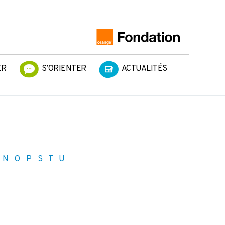
ER
S’ORIENTER
ACTUALITÉS
N
O
P
S
T
U