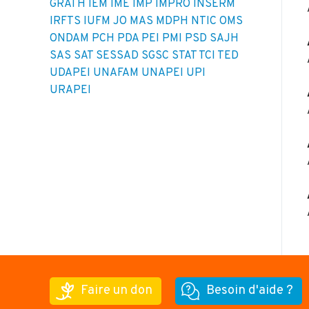
GRATH
IEM
IME
IMP
IMPRO
INSERM
IRFTS
IUFM
JO
MAS
MDPH
NTIC
OMS
ONDAM
PCH
PDA
PEI
PMI
PSD
SAJH
SAS
SAT
SESSAD
SGSC
STAT
TCI
TED
UDAPEI
UNAFAM
UNAPEI
UPI
URAPEI
Faire un don
Besoin d'aide ?