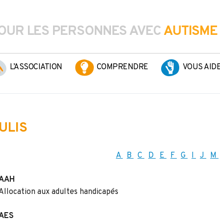
OUR LES PERSONNES AVEC
AUTISME
L’ASSOCIATION
COMPRENDRE
VOUS AID
ULIS
A
B
C
D
E
F
G
I
J
M
AAH
Allocation aux adultes handicapés
AES