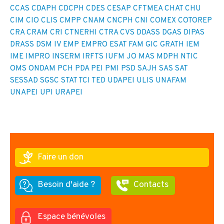
CCAS
CDAPH
CDCPH
CDES
CESAP
CFTMEA
CHAT
CHU
CIM
CIO
CLIS
CMPP
CNAM
CNCPH
CNI
COMEX
COTOREP
CRA
CRAM
CRI
CTNERHI
CTRA
CVS
DDASS
DGAS
DIPAS
DRASS
DSM IV
EMP
EMPRO
ESAT
FAM
GIC
GRATH
IEM
IME
IMPRO
INSERM
IRFTS
IUFM
JO
MAS
MDPH
NTIC
OMS
ONDAM
PCH
PDA
PEI
PMI
PSD
SAJH
SAS
SAT
SESSAD
SGSC
STAT
TCI
TED
UDAPEI
ULIS
UNAFAM
UNAPEI
UPI
URAPEI
Faire un don
Besoin d'aide ?
Contacts
Espace bénévoles