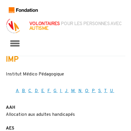
VOLONTAIRES
POUR LES PERSONNES AVEC
AUTISME
Menu
IMP
Institut Médico Pédagogique
A
B
C
D
E
F
G
I
J
M
N
O
P
S
T
U
AAH
Allocation aux adultes handicapés
AES