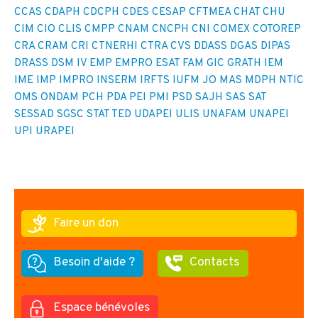
CCAS
CDAPH
CDCPH
CDES
CESAP
CFTMEA
CHAT
CHU
CIM
CIO
CLIS
CMPP
CNAM
CNCPH
CNI
COMEX
COTOREP
CRA
CRAM
CRI
CTNERHI
CTRA
CVS
DDASS
DGAS
DIPAS
DRASS
DSM IV
EMP
EMPRO
ESAT
FAM
GIC
GRATH
IEM
IME
IMP
IMPRO
INSERM
IRFTS
IUFM
JO
MAS
MDPH
NTIC
OMS
ONDAM
PCH
PDA
PEI
PMI
PSD
SAJH
SAS
SAT
SESSAD
SGSC
STAT
TED
UDAPEI
ULIS
UNAFAM
UNAPEI
UPI
URAPEI
Faire un don
Besoin d'aide ?
Contacts
Espace bénévoles