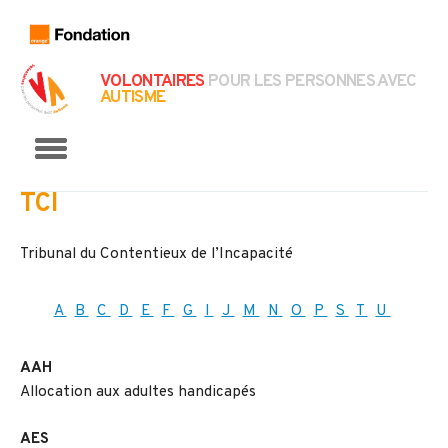
VOLONTAIRES
POUR LES PERSONNES AVEC
AUTISME
Menu
TCI
Tribunal du Contentieux de l’Incapacité
A
B
C
D
E
F
G
I
J
M
N
O
P
S
T
U
AAH
Allocation aux adultes handicapés
AES