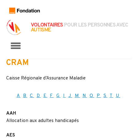
VOLONTAIRES
POUR LES PERSONNES AVEC
AUTISME
Menu
CRAM
Caisse Régionale d’Assurance Maladie
A
B
C
D
E
F
G
I
J
M
N
O
P
S
T
U
AAH
Allocation aux adultes handicapés
AES