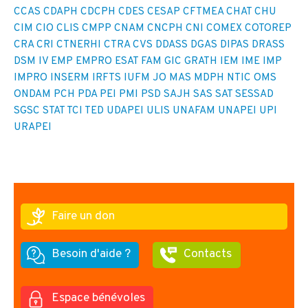
CCAS
CDAPH
CDCPH
CDES
CESAP
CFTMEA
CHAT
CHU
CIM
CIO
CLIS
CMPP
CNAM
CNCPH
CNI
COMEX
COTOREP
CRA
CRI
CTNERHI
CTRA
CVS
DDASS
DGAS
DIPAS
DRASS
DSM IV
EMP
EMPRO
ESAT
FAM
GIC
GRATH
IEM
IME
IMP
IMPRO
INSERM
IRFTS
IUFM
JO
MAS
MDPH
NTIC
OMS
ONDAM
PCH
PDA
PEI
PMI
PSD
SAJH
SAS
SAT
SESSAD
SGSC
STAT
TCI
TED
UDAPEI
ULIS
UNAFAM
UNAPEI
UPI
URAPEI
Faire un don
Besoin d'aide ?
Contacts
Espace bénévoles