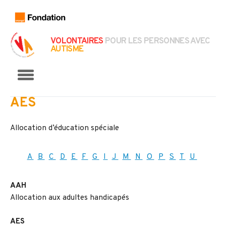
VOLONTAIRES
POUR LES PERSONNES AVEC
AUTISME
Menu
AES
Allocation d’éducation spéciale
A
B
C
D
E
F
G
I
J
M
N
O
P
S
T
U
AAH
Allocation aux adultes handicapés
AES