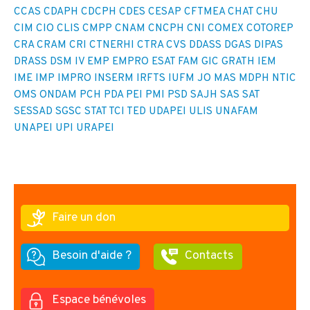
CCAS
CDAPH
CDCPH
CDES
CESAP
CFTMEA
CHAT
CHU
CIM
CIO
CLIS
CMPP
CNAM
CNCPH
CNI
COMEX
COTOREP
CRA
CRAM
CRI
CTNERHI
CTRA
CVS
DDASS
DGAS
DIPAS
DRASS
DSM IV
EMP
EMPRO
ESAT
FAM
GIC
GRATH
IEM
IME
IMP
IMPRO
INSERM
IRFTS
IUFM
JO
MAS
MDPH
NTIC
OMS
ONDAM
PCH
PDA
PEI
PMI
PSD
SAJH
SAS
SAT
SESSAD
SGSC
STAT
TCI
TED
UDAPEI
ULIS
UNAFAM
UNAPEI
UPI
URAPEI
Faire un don
Besoin d'aide ?
Contacts
Espace bénévoles