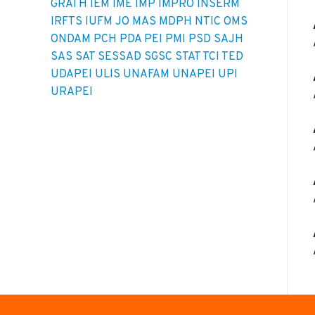
GRATH
IEM
IME
IMP
IMPRO
INSERM
IRFTS
IUFM
JO
MAS
MDPH
NTIC
OMS
ONDAM
PCH
PDA
PEI
PMI
PSD
SAJH
SAS
SAT
SESSAD
SGSC
STAT
TCI
TED
UDAPEI
ULIS
UNAFAM
UNAPEI
UPI
URAPEI