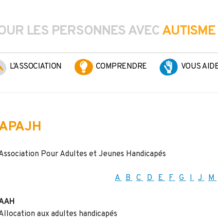
OUR LES PERSONNES AVEC
AUTISME
L’ASSOCIATION
COMPRENDRE
VOUS AID
APAJH
Association Pour Adultes et Jeunes Handicapés
A
B
C
D
E
F
G
I
J
M
AAH
Allocation aux adultes handicapés