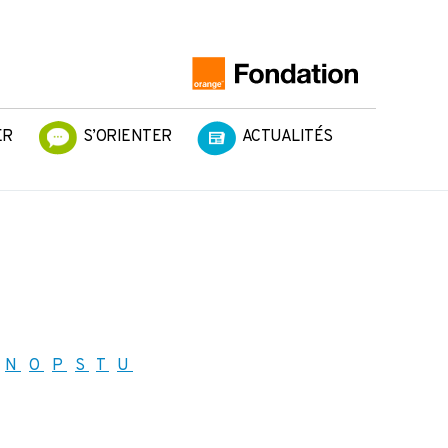
ER
S’ORIENTER
ACTUALITÉS
N
O
P
S
T
U