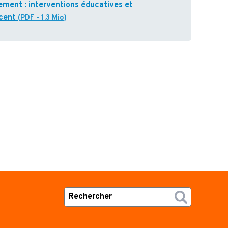
ement : interventions éducatives et
scent
(
PDF
-
1.3 Mio
)