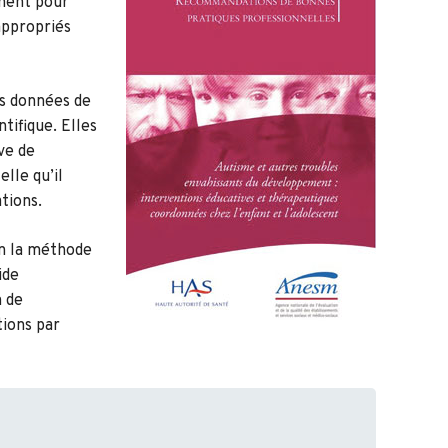
ment pour
 appropriés
es données de
tifique. Elles
ve de
lle qu’il
tions.
n la méthode
ide
n de
ions par