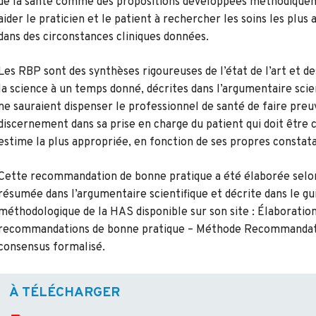
de la santé comme des propositions développées méthodique
aider le praticien et le patient à rechercher les soins les plus
dans des circonstances cliniques données.
Les RBP sont des synthèses rigoureuses de l’état de l’art et d
la science à un temps donné, décrites dans l’argumentaire scien
ne sauraient dispenser le professionnel de santé de faire preu
discernement dans sa prise en charge du patient qui doit être ce
estime la plus appropriée, en fonction de ses propres constata
Cette recommandation de bonne pratique a été élaborée selo
résumée dans l’argumentaire scientifique et décrite dans le gu
méthodologique de la HAS disponible sur son site : Élaboratio
recommandations de bonne pratique – Méthode Recommandat
consensus formalisé.
À TÉLÉCHARGER