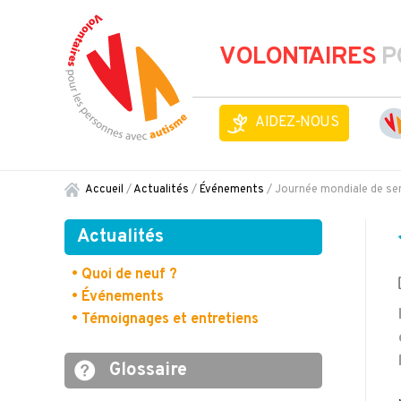
VOLONTAIRES
P
AIDEZ-NOUS
Accueil
/
Actualités
/
Événements
/
Journée mondiale de sens
Actualités
• Quoi de neuf ?
• Événements
• Témoignages et entretiens
Glossaire