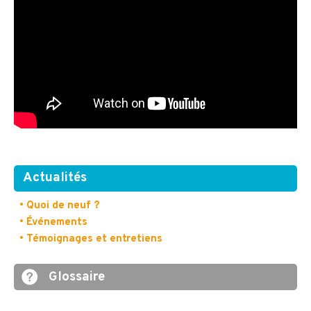
Actualités
• Quoi de neuf ?
• Événements
• Témoignages et entretiens
Glossaire