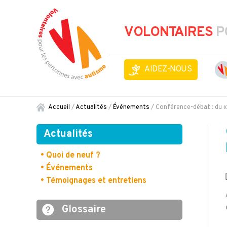
VOLONTAIRES
P
AIDEZ-NOUS
Accueil
/
Actualités
/
Événements
/
Conférence-débat : du « 
Actualités
• Quoi de neuf ?
• Événements
• Témoignages et entretiens
Glossaire